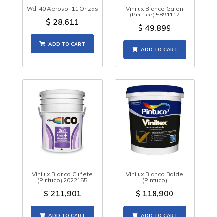
Wd-40 Aerosol 11 Onzas
Vinilux Blanco Galon
(Pintuco) 5891117
$
28,611
$
49,899
ADD TO CART
ADD TO CART
Vinilux Blanco Cuñete
Vinilux Blanco Balde
(Pintuco) 2022155
(Pintuco)
$
211,901
$
118,900
ADD TO CART
ADD TO CART