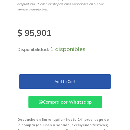
del producto. Pueden existir pequeñas variaciones en el color,
tamaño o diseño final.
$
95,901
1 disponibles
Disponibilidad:
Viniltex
Blanco
Add to Cart
Hueso
Galon
cantidad
Compra por Whatsapp
Despacho en Barranquilla – hasta 24 horas luego de
la compra (de lunes a sábado, excluyendo festivos).