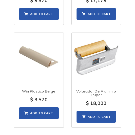
$
3,570
$
17,173
ADD TO CART
ADD TO CART
Win Plastico Beige
Volteador De Aluminio
Truper
$
3,570
$
18,000
ADD TO CART
ADD TO CART