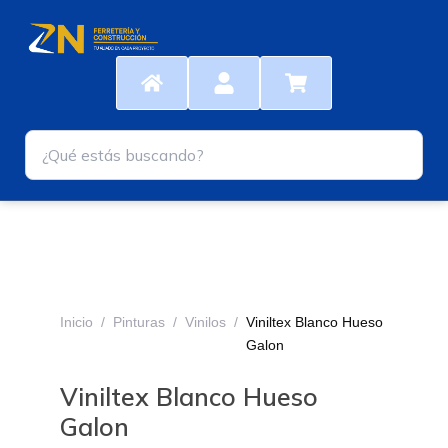
Ir
al
contenido
Inicio
/
Pinturas
/
Vinilos
/
Viniltex Blanco Hueso
Galon
Viniltex Blanco Hueso
Galon