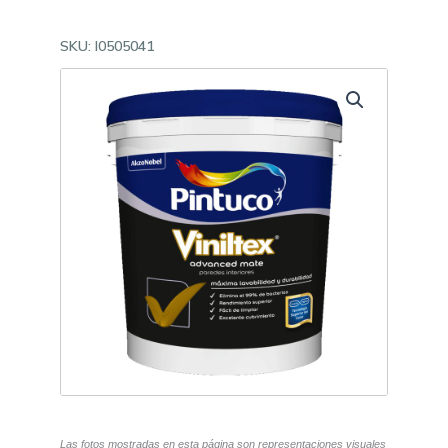
SKU:
I0505041
Las fotos mostradas en esta página son representaciones visuales