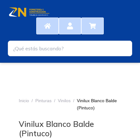
Ir
al
contenido
Inicio
/
Pinturas
/
Vinilos
/
Vinilux Blanco Balde
(Pintuco)
Vinilux Blanco Balde
(Pintuco)