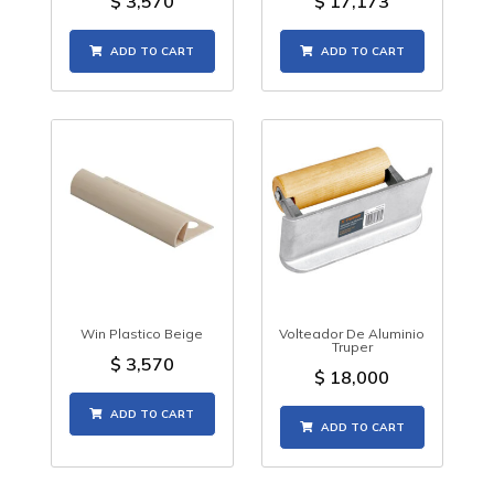
$
3,570
$
17,173
ADD TO CART
ADD TO CART
Win Plastico Beige
Volteador De Aluminio
Truper
$
3,570
$
18,000
ADD TO CART
ADD TO CART