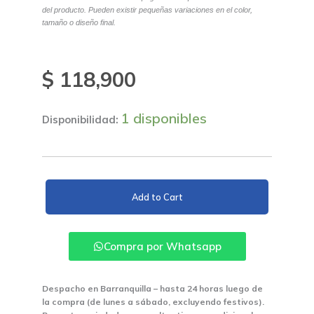
del producto. Pueden existir pequeñas variaciones en el color,
tamaño o diseño final.
$
118,900
1 disponibles
Disponibilidad:
Vinilux
Blanco
Add to Cart
Balde
(Pintuco)
cantidad
Compra por Whatsapp
Despacho en Barranquilla – hasta 24 horas luego de
la compra (de lunes a sábado, excluyendo festivos).