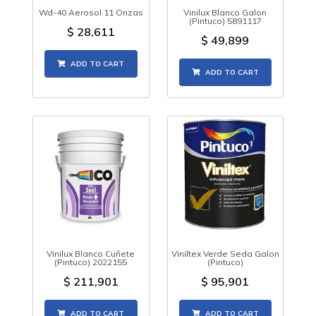
Wd-40 Aerosol 11 Onzas
Vinilux Blanco Galon
(Pintuco) 5891117
$
28,611
$
49,899
ADD TO CART
ADD TO CART
Vinilux Blanco Cuñete
Viniltex Verde Seda Galon
(Pintuco) 2022155
(Pintuco)
$
211,901
$
95,901
ADD TO CART
ADD TO CART