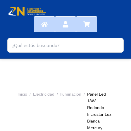
Ir
al
contenido
Inicio
/
Electricidad
/
Iluminacion
/
Panel Led
18W
Redondo
Incrustar Luz
Blanca
Mercury