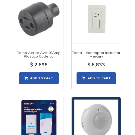
Toma Aereo Ave 10Amp
Toma + Interruptor Incrustar
Plastico Codelca
Mercury
$
2,698
$
6,833
ADD TO CART
ADD TO CART