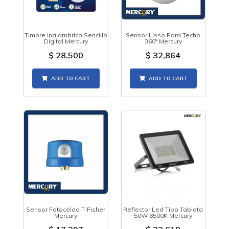
Timbre Inalambrico Sencillo
Sensor Lisso Para Techo
Digital Mercury
360° Mercury
$
28,500
$
32,864
ADD TO CART
ADD TO CART
Sensor Fotocelda T-Fisher
Reflector Led Tipo Tableta
Mercury
50W 6500K Mercury