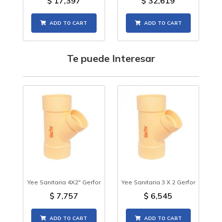
$
17,397
$
32,619
ADD TO CART
ADD TO CART
Te puede Interesar
Yee Sanitaria 4X2" Gerfor
Yee Sanitaria 3 X 2 Gerfor
$
7,757
$
6,545
ADD TO CART
ADD TO CART