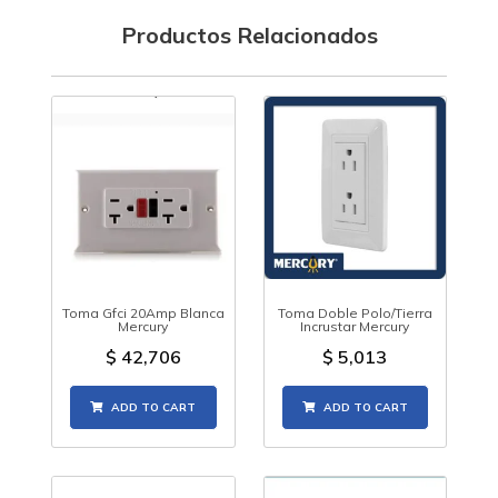
Productos Relacionados
Toma Gfci 20Amp Blanca
Toma Doble Polo/Tierra
Mercury
Incrustar Mercury
$
42,706
$
5,013
ADD TO CART
ADD TO CART