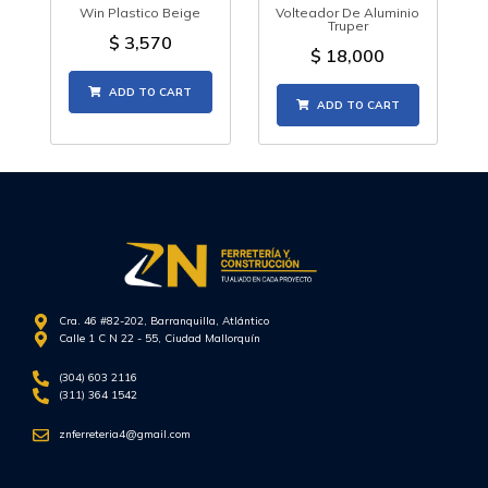
Win Plastico Beige
Volteador De Aluminio
Truper
$
3,570
$
18,000
ADD TO CART
ADD TO CART
Cra. 46 #82-202, Barranquilla, Atlántico
Calle 1 C N 22 - 55, Ciudad Mallorquín
(304) 603 2116
(311) 364 1542
znferreteria4@gmail.com