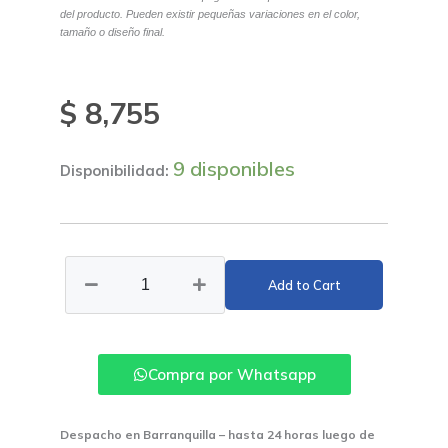
del producto. Pueden existir pequeñas variaciones en el color,
tamaño o diseño final.
$
8,755
9 disponibles
Disponibilidad:
Herraje
Sanitario
Add to Cart
X
Par
Gerfor
cantidad
Compra por Whatsapp
Despacho en Barranquilla – hasta 24 horas luego de