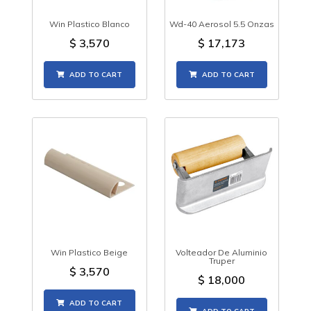
Win Plastico Blanco
Wd-40 Aerosol 5.5 Onzas
$
3,570
$
17,173
ADD TO CART
ADD TO CART
Win Plastico Beige
Volteador De Aluminio
Truper
$
3,570
$
18,000
ADD TO CART