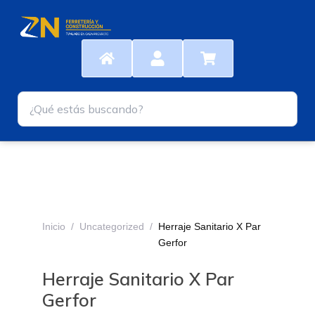
Ir
al
contenido
Inicio
/
Uncategorized
/
Herraje Sanitario X Par
Gerfor
Herraje Sanitario X Par
Gerfor